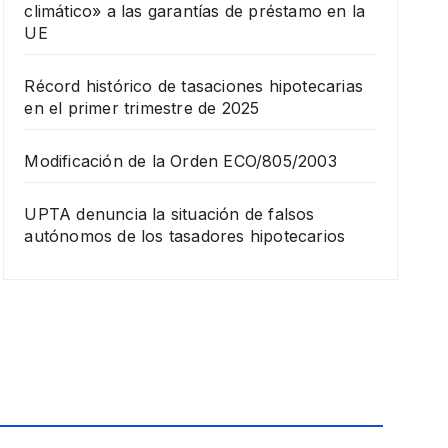
climático» a las garantías de préstamo en la
UE
Récord histórico de tasaciones hipotecarias
en el primer trimestre de 2025
Modificación de la Orden ECO/805/2003
UPTA denuncia la situación de falsos
autónomos de los tasadores hipotecarios
FORMACIÓN
Curs
o de
tasa
11
ción
de
DICIEMB
obra
RE,