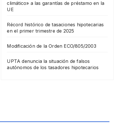
climático» a las garantías de préstamo en la
UE
Récord histórico de tasaciones hipotecarias
en el primer trimestre de 2025
Modificación de la Orden ECO/805/2003
UPTA denuncia la situación de falsos
autónomos de los tasadores hipotecarios
FORMACIÓN
Curs
o de
tasa
11
ción
de
DICIEMB
obra
RE,