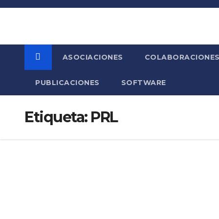
Saltar
al
contenido
ASOCIACIONES
COLABORACIONE
PUBLICACIONES
SOFTWARE
Etiqueta:
PRL