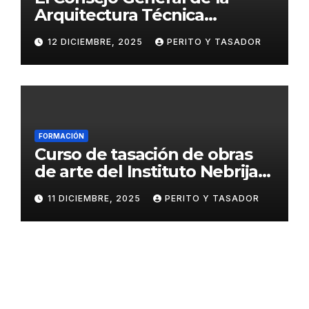
Arquitectura Técnica
respalda la huelga de los
12 DICIEMBRE, 2025
PERITO Y TASADOR
tasadores hipotecarios
FORMACIÓN
Curso de tasación de obras
de arte del Instituto Nebrija
de Artes y Humanidades
11 DICIEMBRE, 2025
PERITO Y TASADOR