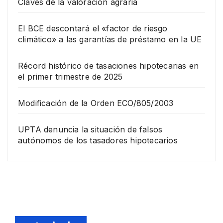
Claves de la valoración agraria
El BCE descontará el «factor de riesgo
climático» a las garantías de préstamo en la UE
Récord histórico de tasaciones hipotecarias en
el primer trimestre de 2025
Modificación de la Orden ECO/805/2003
UPTA denuncia la situación de falsos
autónomos de los tasadores hipotecarios
EMPRESA
Grup
o
Rina
23
com
DICIEMB