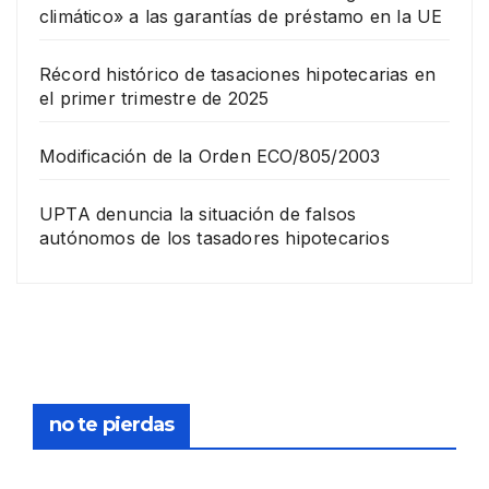
climático» a las garantías de préstamo en la UE
Récord histórico de tasaciones hipotecarias en
el primer trimestre de 2025
Modificación de la Orden ECO/805/2003
UPTA denuncia la situación de falsos
autónomos de los tasadores hipotecarios
EMPRESA
Grup
o
Rina
23
com
pra
DICIEMB
no te pierdas
la
RE,
socie
2025