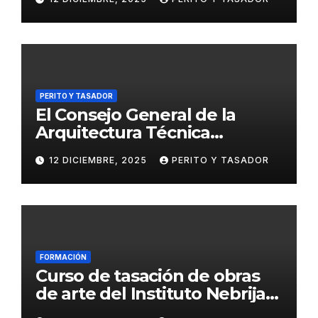
penal
PERITO Y TASADOR
El Consejo General de la
Arquitectura Técnica
respalda la huelga de los
12 DICIEMBRE, 2025
PERITO Y TASADOR
tasadores hipotecarios
FORMACIÓN
Curso de tasación de obras
de arte del Instituto Nebrija
de Artes y Humanidades