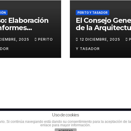
IÓN
PERITO Y TASADOR
o: Elaboración
El Consejo Gene
nformes
de la Arquitectu
ciales
Técnica respald
ICIEMBRE, 2025
PERITO
12 DICIEMBRE, 2025
ológicos en el
huelga de los
ito penal
tasadores
ADOR
Y TASADOR
hipotecarios
Uso de cookies
r
Política de cook
suario. Si continúa navegando está dando su consentimiento para la aceptación de 
enlace para mayor información.