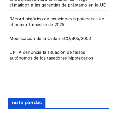
climático» a las garantías de préstamo en la UE
Récord histórico de tasaciones hipotecarias en
el primer trimestre de 2025
Modificación de la Orden ECO/805/2003
UPTA denuncia la situación de falsos
autónomos de los tasadores hipotecarios
EMPRESA
Grup
o
Rina
23
com
pra
DICIEMB
no te pierdas
la
RE,
socie