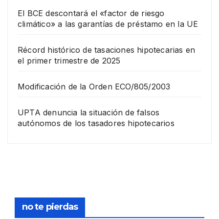
El BCE descontará el «factor de riesgo
climático» a las garantías de préstamo en la UE
Récord histórico de tasaciones hipotecarias en
el primer trimestre de 2025
Modificación de la Orden ECO/805/2003
UPTA denuncia la situación de falsos
autónomos de los tasadores hipotecarios
EMPRESA
Grup
o
Rina
23
com
pra
DICIEMB
no te pierdas
la
RE,