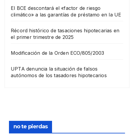
El BCE descontará el «factor de riesgo
climático» a las garantías de préstamo en la UE
Récord histórico de tasaciones hipotecarias en
el primer trimestre de 2025
Modificación de la Orden ECO/805/2003
UPTA denuncia la situación de falsos
autónomos de los tasadores hipotecarios
EMPRESA
Grup
o
Rina
23
com
pra
DICIEMB
no te pierdas
la
RE,