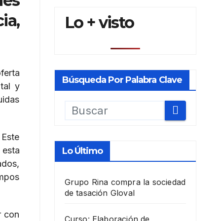
nes
ia,
Lo + visto
ferta
Búsqueda Por Palabra Clave
tal y
uidas
 Este
 esta
Lo Último
ados,
ampos
Grupo Rina compra la sociedad
de tasación Gloval
r con
Curso: Elaboración de