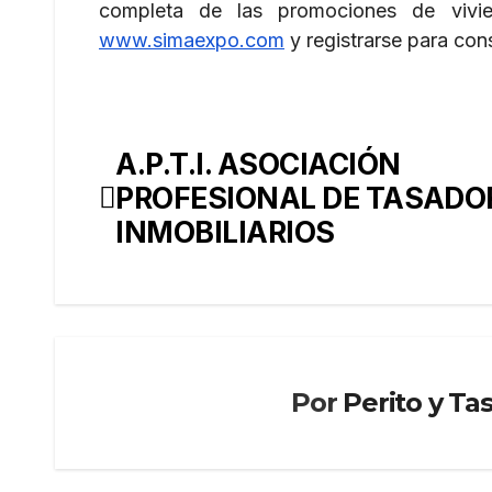
completa de las promociones de vivi
www.simaexpo.com
y registrarse para cons
A.P.T.I. ASOCIACIÓN
Navegación
PROFESIONAL DE TASADO
de
INMOBILIARIOS
entradas
Por
Perito y Ta
PERITO Y
PERITO 
TASADOR
TASADO