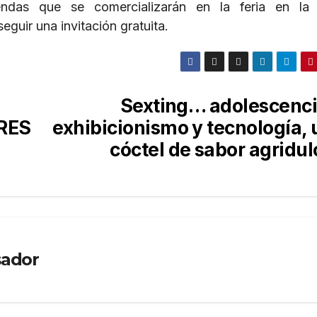
endas que se comercializarán en la feria en la
eguir una invitación gratuita.
Sexting… adolescenci
RES
exhibicionismo y tecnología, 
cóctel de sabor agridul
sador
Y
PERITO Y
R
TASADOR