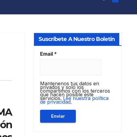
Suscríbete A Nuestro Boletín
Email
*
Mantenenos tus datos en
privados y solo los
compartimos con los terceros
que hacen posible este
servicios.
Lee nuestra política
de privacidad.
MA
lón