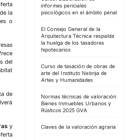
ferta
informes periciales
de la
psicológicos en el ámbito penal
res o
El Consejo General de la
Arquitectura Técnica respalda
la huelga de los tasadores
resas
hipotecarios
frece
s del
Curso de tasación de obras de
bitat
arte del Instituto Nebrija de
Artes y Humanidades
ta de
Normas técnicas de valoración
lverá
Bienes Inmuebles Urbanos y
Rústicos 2025 GVA
ras
y
Claves de la valoración agraria
ferta