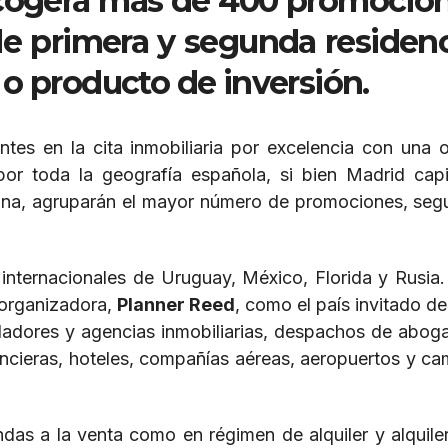
acogerá más de 400 promocio
de primera y segunda residenc
o producto de inversión.
tes en la cita inmobiliaria por excelencia con una o
a por toda la geografía española, si bien Madrid capi
ana, agruparán el mayor número de promociones, seg
nternacionales de Uruguay, México, Florida y Rusia.
 organizadora,
Planner Reed
, como el país invitado de
olladores y agencias inmobiliarias, despachos de abog
ancieras, hoteles, compañías aéreas, aeropuertos y c
ndas a la venta como en régimen de alquiler y alquile