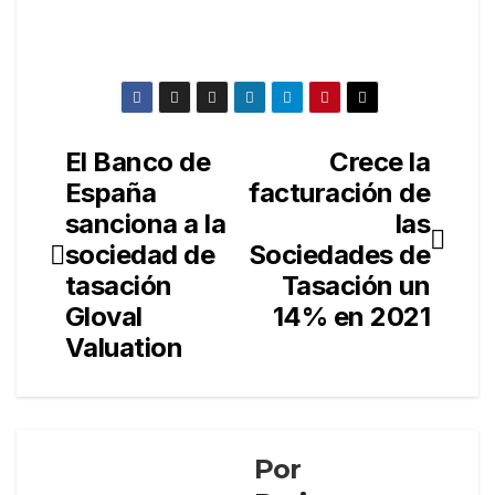
El Banco de
Crece la
Navegación
España
facturación de
de
sanciona a la
las
entradas
sociedad de
Sociedades de
tasación
Tasación un
Gloval
14% en 2021
Valuation
Por