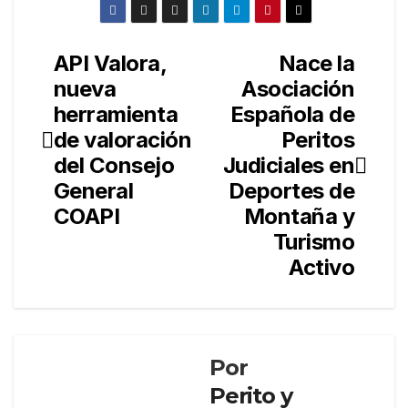
API Valora,
Nace la
Navegación
nueva
Asociación
de
herramienta
Española de
entradas
de valoración
Peritos
del Consejo
Judiciales en
General
Deportes de
COAPI
Montaña y
Turismo
Activo
Por
Perito y