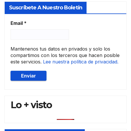
tasa
Suscríbete A Nuestro Boletín
dore
s
hipo
Email
*
teca
rios
Mantenenos tus datos en privados y solo los
compartimos con los terceros que hacen posible
este servicios.
Lee nuestra política de privacidad.
Lo + visto