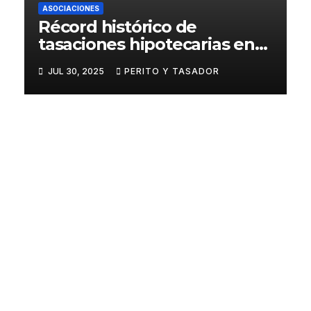
ASOCIACIONES
Récord histórico de
ASOCIACIONES
tasaciones hipotecarias en
UPT
el primer trimestre de 2025
A
JUL 30, 2025
PERITO Y TASADOR
den
ABR
unci
a la
23, 2025
situa
ción
PERITO
de
Y
falso
s
TASADO
autó
R
nom
os
de
los