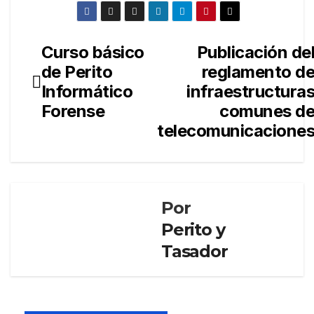
Curso básico
Publicación de
Navegación
de Perito
reglamento d
de
Informático
infraestructura
entradas
Forense
comunes d
telecomunicacione
Por
Perito y
Tasador
PERITO Y
TASADOR
El