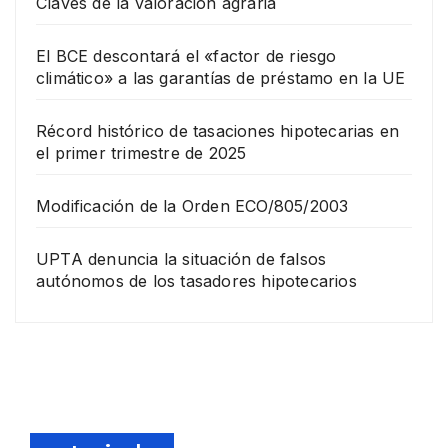
Claves de la valoración agraria
El BCE descontará el «factor de riesgo
climático» a las garantías de préstamo en la UE
Récord histórico de tasaciones hipotecarias en
el primer trimestre de 2025
Modificación de la Orden ECO/805/2003
UPTA denuncia la situación de falsos
autónomos de los tasadores hipotecarios
EMPRESA
Grup
o
Rina
23
com
DICIEMB