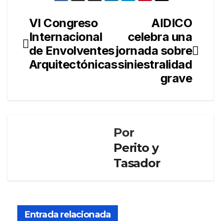
VI Congreso
AIDICO
Navegación
Internacional
celebra una
de
de Envolventes
jornada sobre
entradas
Arquitectónicas
siniestralidad
grave
Por
Perito y
Tasador
FORMACIÓN
Curs
o:
Entrada relacionada
Elab