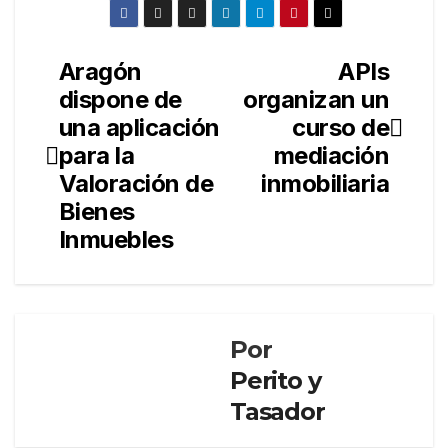
Aragón
APIs
Navegación
dispone de
organizan un
de
una aplicación
curso de
entradas
para la
mediación
Valoración de
inmobiliaria
Bienes
Inmuebles
Por
Perito y
Tasador