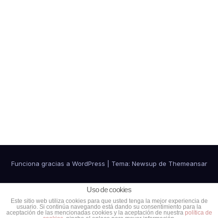
Funciona gracias a WordPress
|
Tema:
Newsup
de
Themeansar
Política de cookies
Política de Privacidad
Uso de cookies
Este sitio web utiliza cookies para que usted tenga la mejor experiencia de
usuario. Si continúa navegando está dando su consentimiento para la
Ventajas para colaboradores
Contacto
aceptación de las mencionadas cookies y la aceptación de nuestra
política de