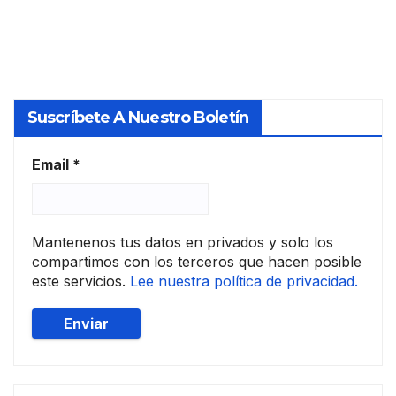
ión
la UE
con
las
socie
dad
Suscríbete A Nuestro Boletín
es
de
tasa
Email
*
ción
Mantenenos tus datos en privados y solo los
compartimos con los terceros que hacen posible
este servicios.
Lee nuestra política de privacidad.