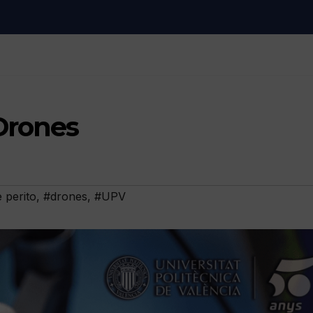
Drones
 perito
,
#drones
,
#UPV