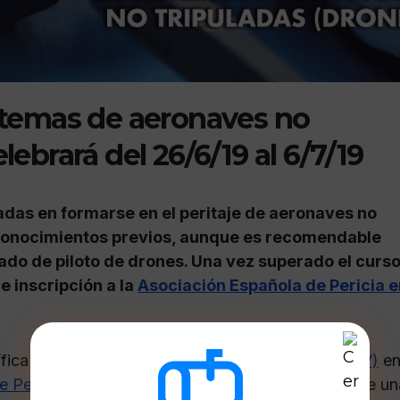
istemas de aeronaves no
lebrará del 26/6/19 al 6/7/19
sadas en formarse en el peritaje de aeronaves no
n conocimientos previos, aunque es recomendable
ado de piloto de drones. Una vez superado el curso
de inscripción a la
Asociación Española de Pericia e
fica de la
Universitat Politècnica de València (UPV)
e
 Pericia en Sistemas Inteligentes (AEPESI)
, y tiene u