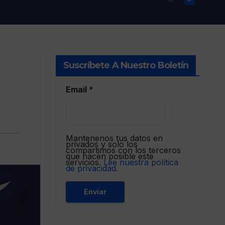
Suscríbete A Nuestro Boletín
Email
*
Mantenenos tus datos en
privados y solo los
compartimos con los terceros
que hacen posible este
servicios.
Lee nuestra política
de privacidad.