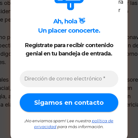
s objetivos del mismo está el ser capaz de analizar las
idente en el que esté involucrada una aeronave no
e pericial.
Ah, hola 👋
Un placer conocerte.
mo principios de tipología y caracterización de aerona
Regístrate para recibir contenido
ctiva jurídica y criminalística, así como realización d
genial en tu bandeja de entrada.
odigo deontológico, todo ello enmarcado en el entorno
es.
les de reconocido prestigio en este ámbito: Profesor
cial, profesorado externo con amplia experiencia en
gía, así como en el uso de las últimas tecnologías en
la elaboración de los correspondientes informes perici
¡No enviamos spam! Lee nuestra
política de
privacidad
para más información.