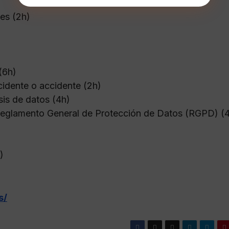
es (2h)
(6h)
cidente o accidente (2h)
sis de datos (4h)
 Reglamento General de Protección de Datos (RGPD) (
)
s/