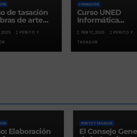
IÓN
FORMACIÓN
o de tasación
Curso UNED
bras de arte
Informática
Instituto Nebrija
forense
, 2025
PERITO Y
FEB 17, 2025
PERITO Y
rtes y
anidades
OR
TASADOR
IÓN
PERITO Y TASADOR
o: Elaboración
El Consejo Gene