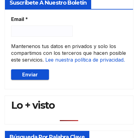
Suscríbete A Nuestro Boletín
l y
conc
ursal
Email
*
Mantenenos tus datos en privados y solo los
compartimos con los terceros que hacen posible
este servicios.
Lee nuestra política de privacidad.
Lo + visto
Búsqueda Por Palabra Clave