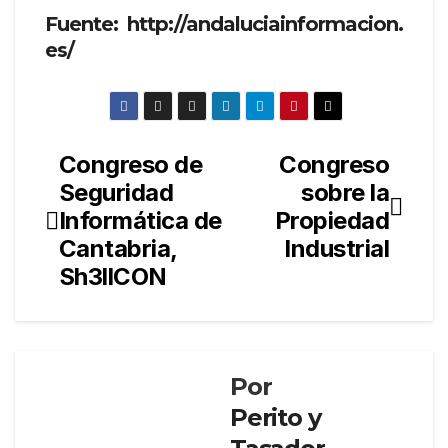
Fuente: http://andaluciainformacion.
es/
Congreso de
Congreso
Navegación
Seguridad
sobre la
de
Informática de
Propiedad
entradas
Cantabria,
Industrial
Sh3llCON
Por
Perito y